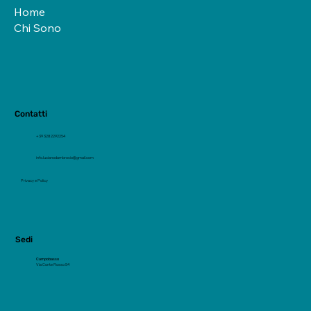
Home
Chi Sono
Contatti
+39 328 2292254
info.lucianodambrosio@gmail.com
Privacy e Policy
Sedi
Campobasso
Via Conte Rosso 54