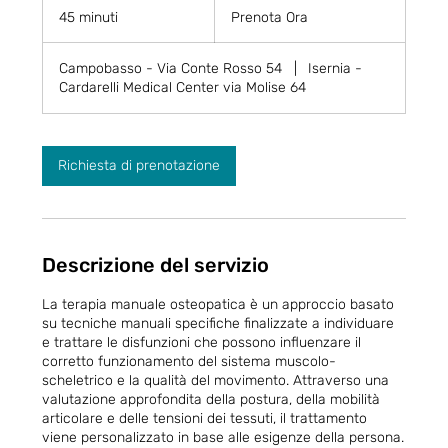
Ora
45 minuti
4
Prenota Ora
5
m
Campobasso - Via Conte Rosso 54
|
Isernia -
i
Cardarelli Medical Center via Molise 64
n
u
t
i
Richiesta di prenotazione
Descrizione del servizio
La terapia manuale osteopatica è un approccio basato
su tecniche manuali specifiche finalizzate a individuare
e trattare le disfunzioni che possono influenzare il
corretto funzionamento del sistema muscolo-
scheletrico e la qualità del movimento. Attraverso una
valutazione approfondita della postura, della mobilità
articolare e delle tensioni dei tessuti, il trattamento
viene personalizzato in base alle esigenze della persona.