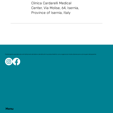
Clinica Cardarelli Medical
Center, Via Molise, 64, Isernia,
Province of Isernia, Italy
Fisioterapista specializzato nel trattamento del dolore e dei disturbi muscoloscheletrici, con un approccio mirato al benessere e al recupero del paziente.
Menu