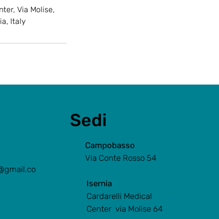
nter, Via Molise,
a, Italy
Sedi
Campobasso
Via Conte Rosso 54
@gmail.co
Isernia
Cardarelli Medical
Center via Molise 64