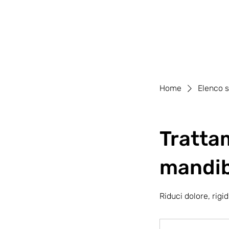
Home
Elenco s
Tratta
mandib
Riduci dolore, rigi