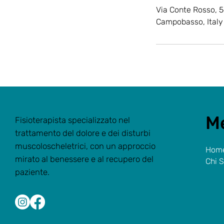
Via Conte Rosso, 
Campobasso, Italy
M
Fisioterapista specializzato nel
trattamento del dolore e dei disturbi
muscoloscheletrici, con un approccio
Hom
mirato al benessere e al recupero del
Chi 
paziente.