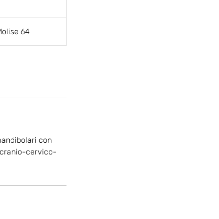
Molise 64
andibolari con
e cranio-cervico-