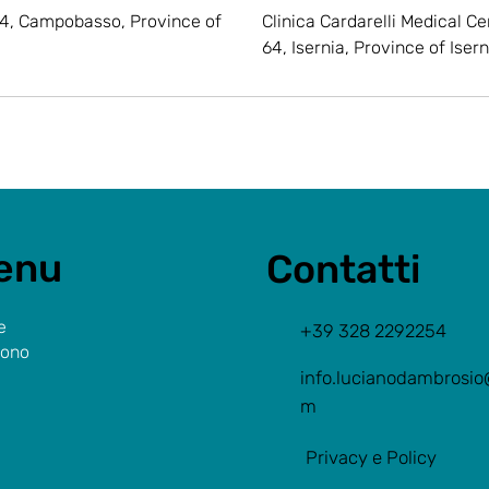
54, Campobasso, Province of
Clinica Cardarelli Medical Ce
64, Isernia, Province of Iserni
enu
Contatti
e
+39 328 2292254
Sono
info.lucianodambrosio
m
Privacy e Policy