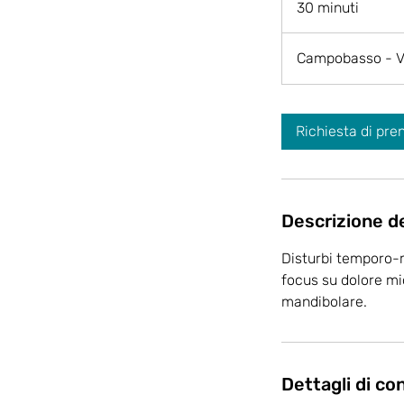
30 minuti
3
0
m
Campobasso - V
i
n
u
Richiesta di pre
t
i
Descrizione de
Disturbi temporo-
focus su dolore mio
mandibolare.
Dettagli di co