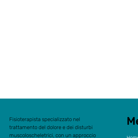
M
Fisioterapista specializzato nel
trattamento del dolore e dei disturbi
muscoloscheletrici, con un approccio
Hom