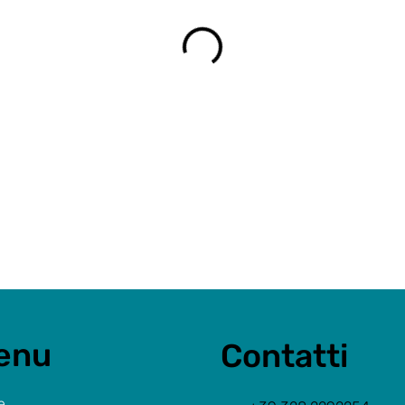
enu
Contatti
e