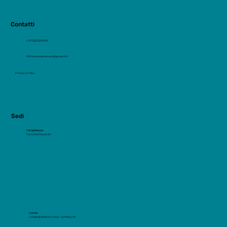
Contatti
+39 328 2292254
info.lucianodambrosio@gmail.com
Privacy e Policy
Sedi
Campobasso
Via Conte Rosso 54
Isernia
Cardarelli Medical Center via Molise 64