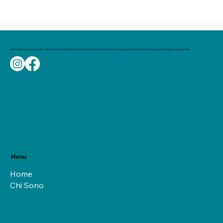
Fisioterapista specializzato nel trattamento del dolore e dei disturbi muscoloscheletrici, con un approccio mirato al benessere e al recupero del paziente.
Menu
Home
Chi Sono